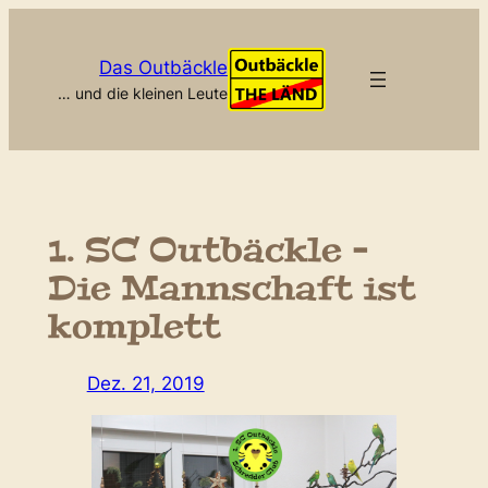
Zum
Inhalt
Das Outbäckle
springen
… und die kleinen Leute
1. SC Outbäckle –
Die Mannschaft ist
komplett
Dez. 21, 2019