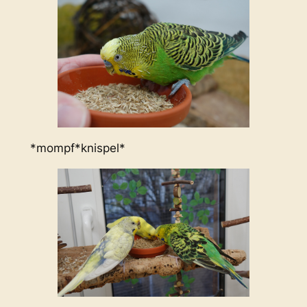
*mompf*knispel*