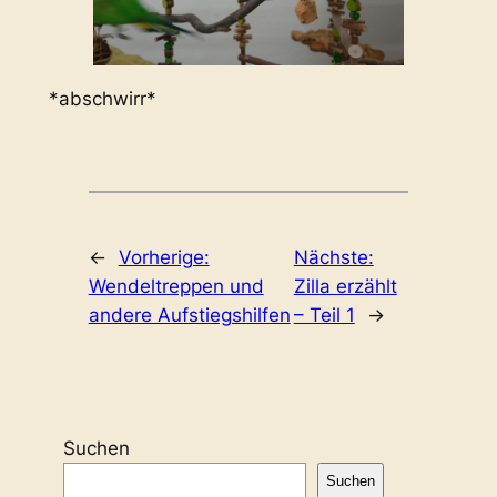
*abschwirr*
←
Vorherige:
Nächste:
Wendeltreppen und
Zilla erzählt
andere Aufstiegshilfen
– Teil 1
→
Suchen
Suchen