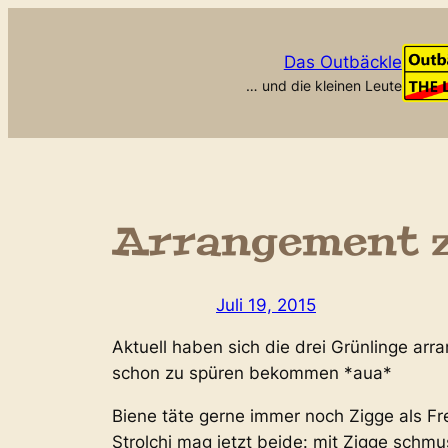
Zum
Inhalt
Das Outbäckle
springen
… und die kleinen Leute
Arrangement z
Juli 19, 2015
Aktuell haben sich die drei Grünlinge arra
schon zu spüren bekommen *aua*
Biene täte gerne immer noch Zigge als Fr
Strolchi mag jetzt beide: mit Zigge schmu