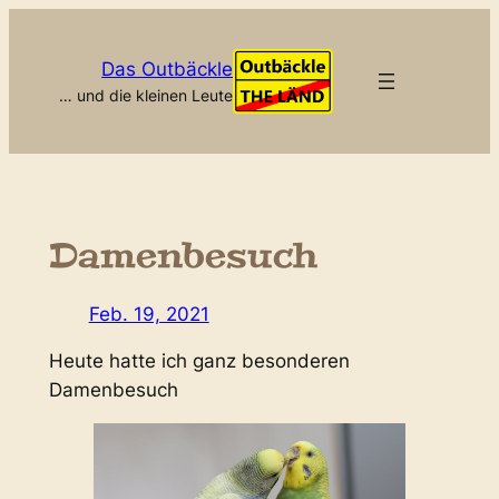
Zum
Inhalt
Das Outbäckle
springen
… und die kleinen Leute
Damenbesuch
Feb. 19, 2021
Heute hatte ich ganz besonderen
Damenbesuch