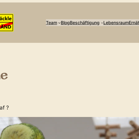
Team
Blog
Beschäftigung
Lebensraum
Ernä
le
af ?