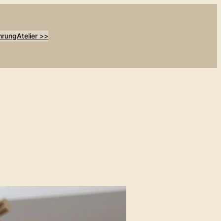
hrung
Atelier >>