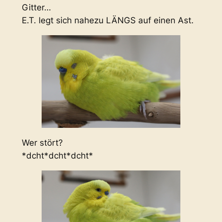
Gitter…
E.T. legt sich nahezu LÄNGS auf einen Ast.
Wer stört?
*dcht*dcht*dcht*