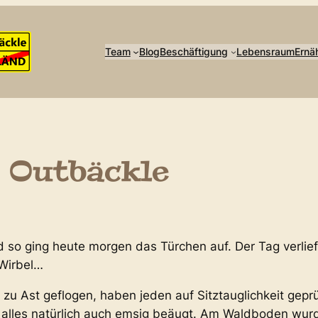
Team
Blog
Beschäftigung
Lebensraum
Ernä
 Outbäckle
so ging heute morgen das Türchen auf. Der Tag verlief g
 Wirbel…
zu Ast geflogen, haben jeden auf Sitztauglichkeit gepr
lles natürlich auch emsig beäugt. Am Waldboden wurd