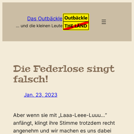
Zum
Inhalt
Das Outbäckle
springen
… und die kleinen Leute
Die Federlose singt
falsch!
Jan. 23, 2023
Aber wenn sie mit „Laaa-Leee-Luuu…“
anfängt, klingt ihre Stimme trotzdem recht
angenehm und wir machen es uns dabei