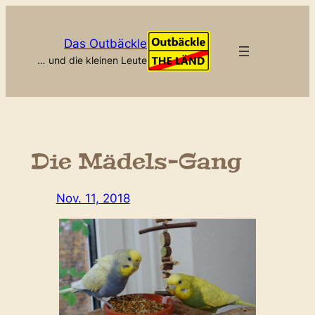
Zum
Inhalt
Das Outbäckle
springen
… und die kleinen Leute
Die Mädels-Gang
Nov. 11, 2018