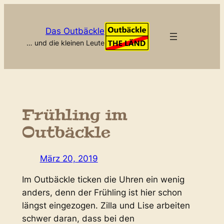
Zum
Inhalt
Das Outbäckle
springen
… und die kleinen Leute
Frühling im
Outbäckle
März 20, 2019
Im Outbäckle ticken die Uhren ein wenig
anders, denn der Frühling ist hier schon
längst eingezogen. Zilla und Lise arbeiten
schwer daran, dass bei den