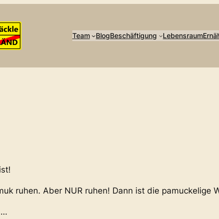
Team
Blog
Beschäftigung
Lebensraum
Ernä
st!
muk ruhen. Aber NUR ruhen! Dann ist die pamuckelige W
b…