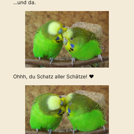
…und da.
Ohhh, du Schatz aller Schätze! ❤