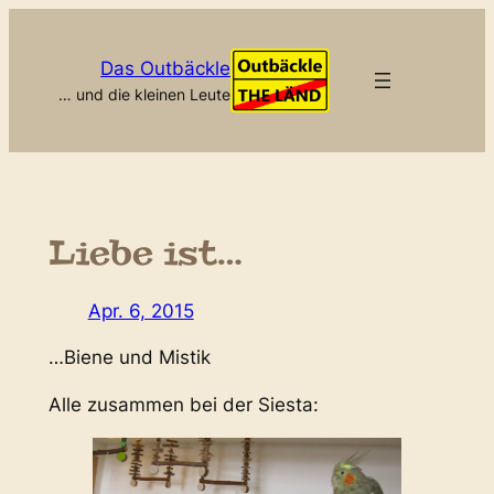
Zum
Inhalt
Das Outbäckle
springen
… und die kleinen Leute
Liebe ist…
Apr. 6, 2015
…Biene und Mistik
Alle zusammen bei der Siesta: