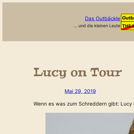
Zum
Inhalt
Das Outbäckle
springen
… und die kleinen Leute
Lucy on Tour
Mai 29, 2019
Wenn es was zum Schreddern gibt: Lucy i