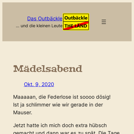
Zum
Inhalt
Das Outbäckle
springen
… und die kleinen Leute
Mädelsabend
Okt. 9, 2020
Maaaaan, die Federlose ist soooo dösig!
Ist ja schlimmer wie wir gerade in der
Mauser.
Jetzt hatte ich mich doch extra hübsch
gemacht und dann war es zu spät. Die Tage