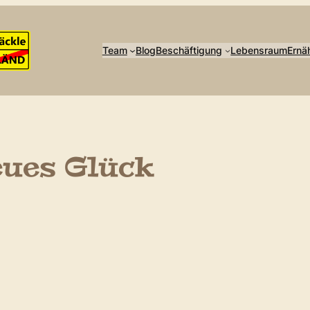
Team
Blog
Beschäftigung
Lebensraum
Ernä
eues Glück