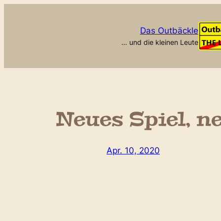
Zum
Inhalt
Das Outbäckle
springen
… und die kleinen Leute
Neues Spiel, n
Apr. 10, 2020