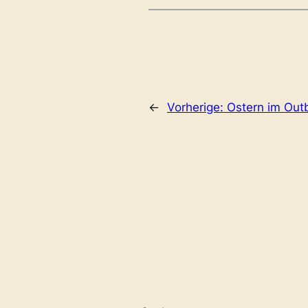
←
Vorherige:
Ostern im Out