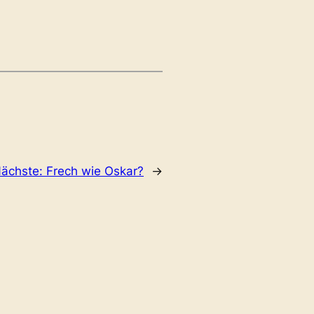
ächste:
Frech wie Oskar?
→