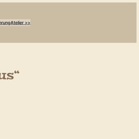
hrung
Atelier >>
us“