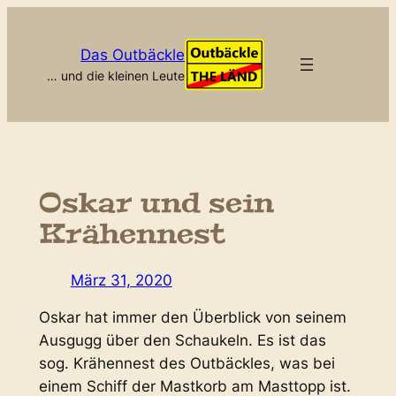
Zum
Inhalt
Das Outbäckle
springen
… und die kleinen Leute
Oskar und sein
Krähennest
März 31, 2020
Oskar hat immer den Überblick von seinem
Ausgugg über den Schaukeln. Es ist das
sog. Krähennest des Outbäckles, was bei
einem Schiff der Mastkorb am Masttopp ist.