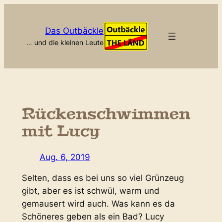
Zum
Inhalt
Das Outbäckle
springen
… und die kleinen Leute
Rückenschwimmen
mit Lucy
Aug. 6, 2019
Selten, dass es bei uns so viel Grünzeug
gibt, aber es ist schwül, warm und
gemausert wird auch. Was kann es da
Schöneres geben als ein Bad? Lucy