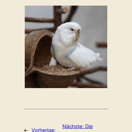
Nächste:
Die
←
Vorherige: