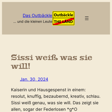
Zum
Inhalt
Das Outbäckle
springen
… und die kleinen Leute
Sissi weiß was sie
will!
Jan. 30, 2024
Kaiserin und Hausgespenst in einem:
resolut, knuffig, bezaubernd, kreativ, schlau.
Sissi weiß genau, was sie will. Das zeigt sie
allen, sogar der Federlosen *g*O