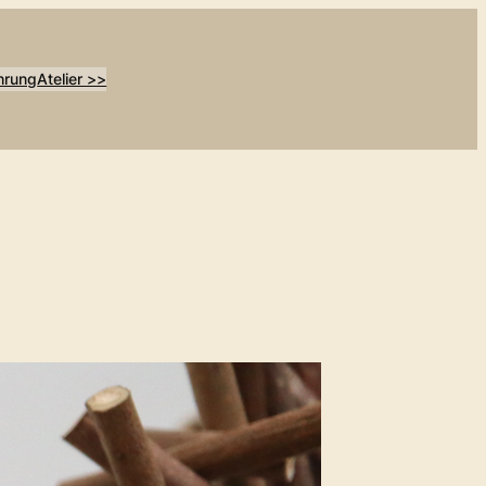
hrung
Atelier >>