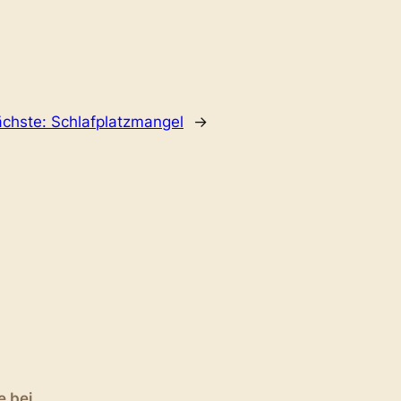
chste:
Schlafplatzmangel
→
e bei