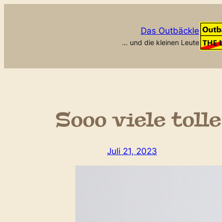
Zum
Inhalt
Das Outbäckle
springen
… und die kleinen Leute
Sooo viele toll
Juli 21, 2023