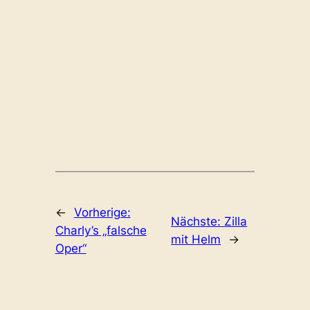
←
Vorherige:
Nächste:
Zilla
Charly’s „falsche
mit Helm
→
Oper“