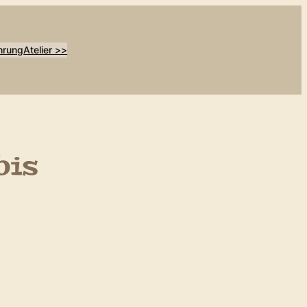
hrung
Atelier >>
bis