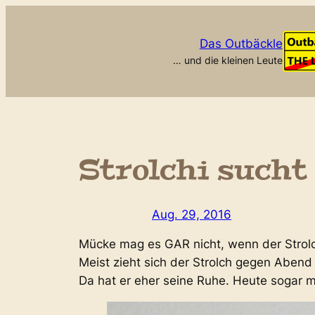
Zum
Inhalt
Das Outbäckle
springen
… und die kleinen Leute
Strolchi sucht
Aug. 29, 2016
Mücke mag es GAR nicht, wenn der Strolc
Meist zieht sich der Strolch gegen Abend
Da hat er eher seine Ruhe. Heute sogar ma