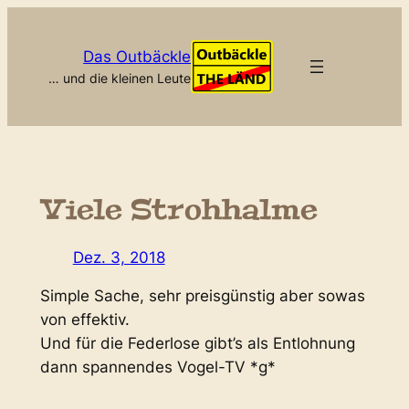
Zum
Inhalt
Das Outbäckle
springen
… und die kleinen Leute
Viele Strohhalme
Dez. 3, 2018
Simple Sache, sehr preisgünstig aber sowas
von effektiv.
Und für die Federlose gibt’s als Entlohnung
dann spannendes Vogel-TV *g*