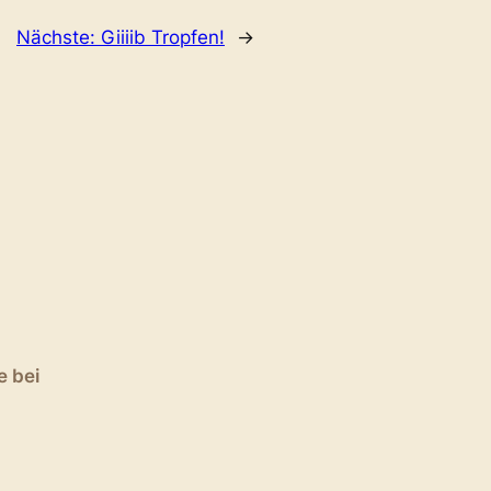
Nächste:
Giiiib Tropfen!
→
e bei