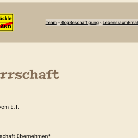
Team
Blog
Beschäftigung
Lebensraum
Ernä
rrschaft
vom E.T.
rschaft übernehmen*