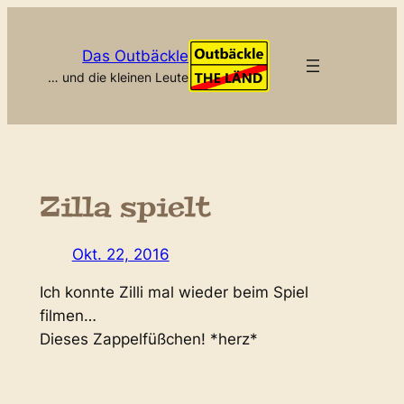
Zum
Inhalt
Das Outbäckle
springen
… und die kleinen Leute
Zilla spielt
Okt. 22, 2016
Ich konnte Zilli mal wieder beim Spiel
filmen…
Dieses Zappelfüßchen! *herz*