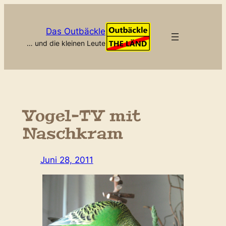
Zum
Inhalt
Das Outbäckle
springen
… und die kleinen Leute
Vogel-TV mit
Naschkram
Juni 28, 2011