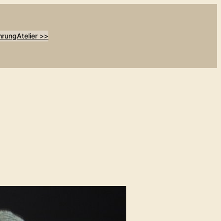
hrung
Atelier >>