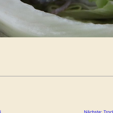
i
Nächste:
Troc