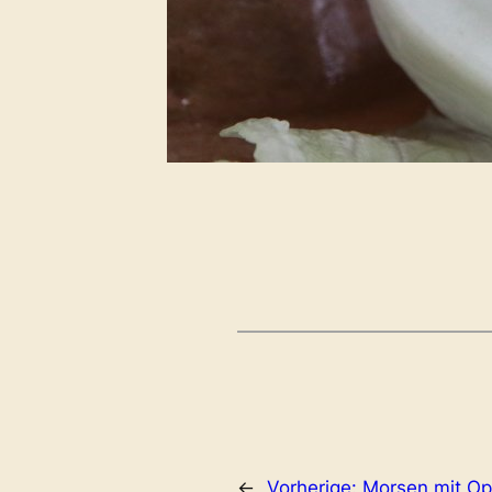
←
Vorherige:
Morsen mit Op