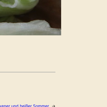
kener und heißer Sommer
→