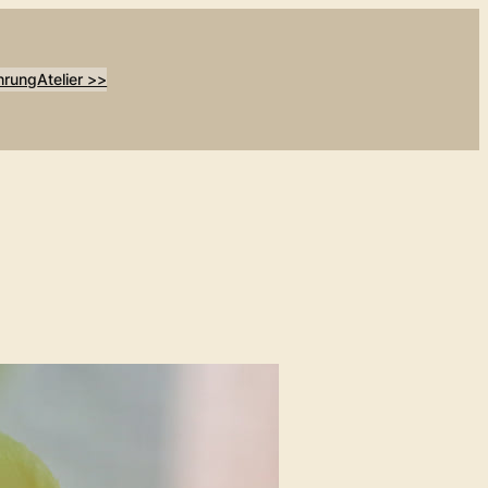
hrung
Atelier >>