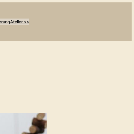
hrung
Atelier >>