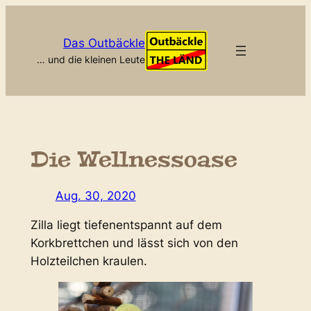
Zum
Inhalt
Das Outbäckle
springen
… und die kleinen Leute
Die Wellnessoase
Aug. 30, 2020
Zilla liegt tiefenentspannt auf dem
Korkbrettchen und lässt sich von den
Holzteilchen kraulen.