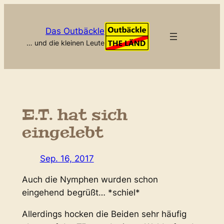
Zum
Inhalt
Das Outbäckle
springen
… und die kleinen Leute
E.T. hat sich
eingelebt
Sep. 16, 2017
Auch die Nymphen wurden schon
eingehend begrüßt… *schiel*
Allerdings hocken die Beiden sehr häufig