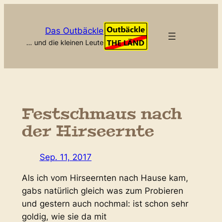
Zum
Inhalt
Das Outbäckle
springen
… und die kleinen Leute
Festschmaus nach
der Hirseernte
Sep. 11, 2017
Als ich vom Hirseernten nach Hause kam,
gabs natürlich gleich was zum Probieren
und gestern auch nochmal: ist schon sehr
goldig, wie sie da mit