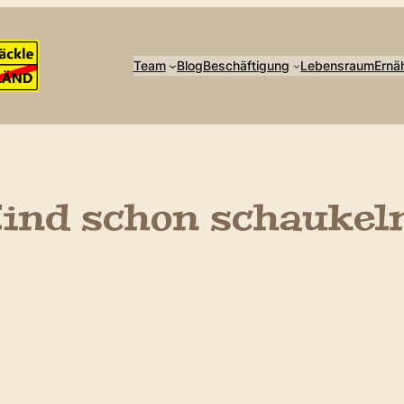
Team
Blog
Beschäftigung
Lebensraum
Ernä
Kind schon schaukel