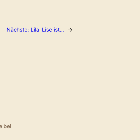
Nächste:
Lila-Lise ist…
→
e bei