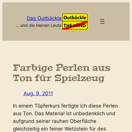
Zum
Inhalt
Das Outbäckle
springen
… und die kleinen Leute
Farbige Perlen aus
Ton für Spielzeug
Aug. 9, 2011
In einem Töpferkurs fertigte ich diese Perlen
aus Ton. Das Material ist unbedenklich und
aufgrund seiner rauhen Oberfläche
gleichzeitig ein feiner Wetzstein für des