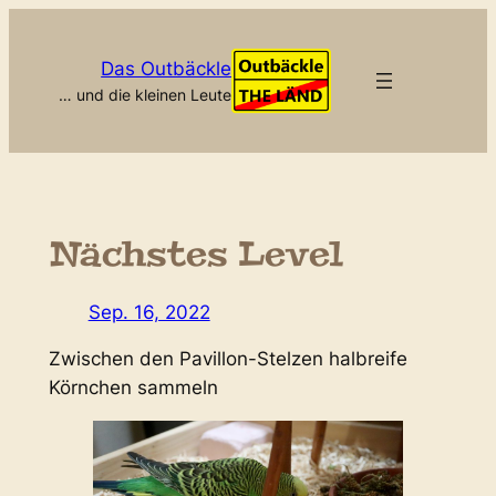
Zum
Inhalt
Das Outbäckle
springen
… und die kleinen Leute
Nächstes Level
Sep. 16, 2022
Zwischen den Pavillon-Stelzen halbreife
Körnchen sammeln