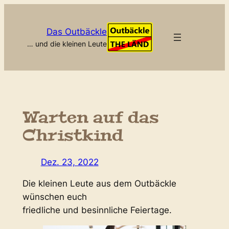
Zum
Inhalt
Das Outbäckle
springen
… und die kleinen Leute
Warten auf das
Christkind
Dez. 23, 2022
Die kleinen Leute aus dem Outbäckle
wünschen euch
friedliche und besinnliche Feiertage.