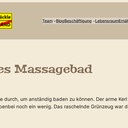
Team
Blog
Beschäftigung
Lebensraum
Ernä
es Massagebad
cke durch, um anständig baden zu können. Der arme Kerl
 nebenbei noch ein wenig. Das raschelnde Grünzeug war 