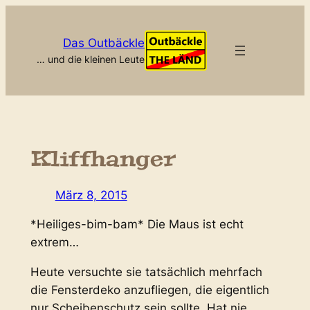
Zum
Inhalt
Das Outbäckle
springen
… und die kleinen Leute
Kliffhanger
März 8, 2015
*Heiliges-bim-bam* Die Maus ist echt
extrem…
Heute versuchte sie tatsächlich mehrfach
die Fensterdeko anzufliegen, die eigentlich
nur Scheibenschutz sein sollte. Hat nie