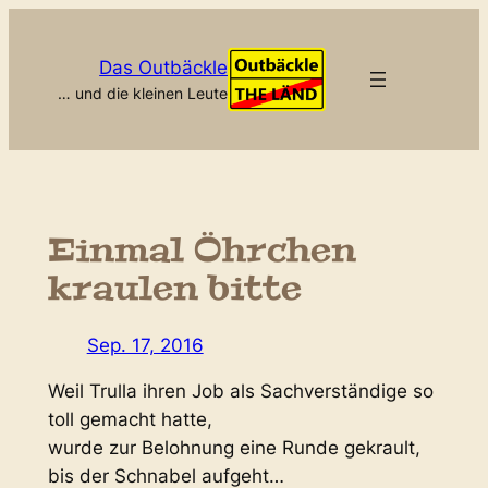
Zum
Inhalt
Das Outbäckle
springen
… und die kleinen Leute
Einmal Öhrchen
kraulen bitte
Sep. 17, 2016
Weil Trulla ihren Job als Sachverständige so
toll gemacht hatte,
wurde zur Belohnung eine Runde gekrault,
bis der Schnabel aufgeht…